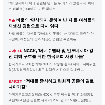
"제1성서에서 복과 관련된 단어는 두 가지가 있습니다. 하나
는 바라크(ברך)이고, 다른 하나는 ... ...
바울의 '만삭되지 못하여 난 자'를 여성들의
학술
재생산 경험으로 다시 읽다
사도 바울이 자신을 "만삭되지 못하여 난 자"라고 표현한 한
구절이, 여성들의 삶과 재생산 경험을 복원하는 ... ...
NCCK, '베네수엘라 및 인도네시아 강
교계/교회
진 피해 구호를 위한 한국교회 사랑 나눔'
한국기독교교회협의회(NCCK, 박승렬 총무) 디아코니아위원
회(송정경위원장)가 최근 강력한 지진으로 막대한 ...
"적대를 종식하고 평화적 공존의 길로
교계/교회
나아가길"
한국기독교교회협의회(NCCK, 총무 박승렬 목사) 화해통일
위원회(위원장 김현호 사제)가 2026년 '8.15 한(조선)반도 ...