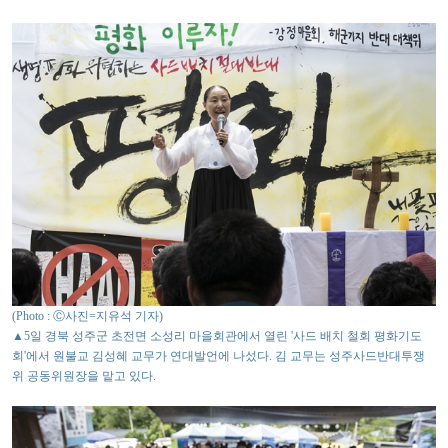
(Photo : Ⓒ사진=지유석 기자)
▲5일 경북 성주군 초전면 소성리 마을회관에서 열린 '사드 배치 철회 평화기도
회'에서 원불교 김성혜 교무가 연대발언에 나섰다. 김 교무는 성주사드반대투쟁
위 공동위원장을 맡고 있다.