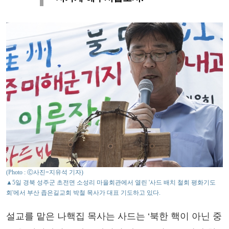
(Photo : Ⓒ사진=지유석 기자)
▲5일 경북 성주군 초전면 소성리 마을회관에서 열린 '사드 배치 철회 평화기도
회'에서 부산 좁은길교회 박철 목사가 대표 기도하고 있다.
설교를 맡은 나핵집 목사는 사드는 ‘북한 핵이 아닌 중