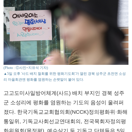
(Photo : Ⓒ사진=지유석 기자)
▲5일 오후 '사드 배치 철회를 위한 평화기도회'가 열린 경북 성주군 초전면 소성
리 마을회관엔 평화를 염원하는 손팻말이 붙어 있다.
고고도미사일방어체계(사드) 배치 부지인 경북 성주
군 소성리에 평화를 염원하는 기도의 음성이 울려퍼
졌다. 한국기독교교회협의회(NCCK)정의평화위·화해
통일위, 기독교사회선교연대회의, 전국목회자정의평
화위원회(목정평), 예수살기 등 기독교 단체들은 5일