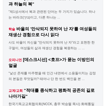
과 하늘의 복"
"제1성서에서 복과 관련된 단어는 두 가지가 있습니다. 하나
는 바라크(ברך)이고, 다른 하나는 ...
바울의 '만삭되지 못하여 난 자'를 여성들의
학술
재생산 경험으로 다시 읽다
사도 바울이 자신을 "만삭되지 못하여 난 자"라고 표현한 한
구절이, 여성들의 삶과 재생산 경험을 복원하는 ... ...
[데스크시선] <호프>가 묻는 이방인의
오피니언
얼굴
"낯선 존재를 마주했을 때 인간 내면에서 소용돌이치는 감정
의 본질은 무엇일까? 태어나 단 한 번도 백인을 본 ...
"적대를 종식하고 평화적 공존의 길로
교계/교회
나아가길"
한국기독교교회협의회(NCCK, 총무 박승렬 목사) 화해통일