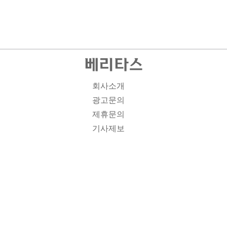
회사소개
광고문의
제휴문의
기사제보
개인정보취급방침
주소1: 서울시 종로구 대학로 19, 기독교회관 1012A호 인
터넷신문등록번호 : 서울 아00701 | 등록일 : 2008.11.12 |
제호 : 베리타스 | 발행인-편집인: 김진한 | 청소년보호책임