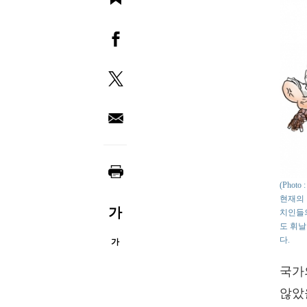
(Phot
현재의 
가
치인들의
도 휘날
다.
가
국가
않았