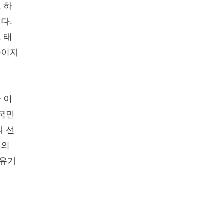
 하
다.
 태
높이지
 이
 국민
과 선
인의
무유기