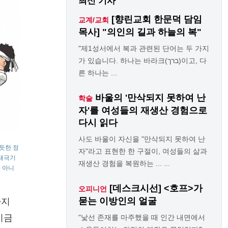
최신 기사
[향린교회 한문덕 담임
교계/교회
목사] "의인의 길과 하늘의 복"
"제1성서에서 복과 관련된 단어는 두 가지
가 있습니다. 하나는 바라크(ברך)이고, 다
른 하나는 ...
바울의 '만삭되지 못하여 난
학술
자'를 여성들의 재생산 경험으로
다시 읽다
사도 바울이 자신을 "만삭되지 못하여 난
듯한 정
자"라고 표현한 한 구절이, 여성들의 삶과
 태극기
재생산 경험을 복원하는 ... ...
 아니
[데스크시선] <호프>가
오피니언
묻는 이방인의 얼굴
나지
지금
"낯선 존재를 마주했을 때 인간 내면에서