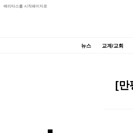
베리타스를 시작페이지로
뉴스
교계/교회
[만