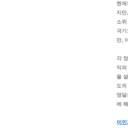
현재
지만
소위
극기
만, 
각 
익의
을 
도의
영달
에 
이인