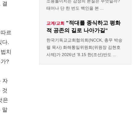
소용돌이치는 감정의 본질은 무엇일까?
 결
태어나 단 한 번도 백인을 본 ...
"적대를 종식하고 평화
교계/교회
적 공존의 길로 나아가길"
 따르
한국기독교교회협의회(NCCK, 총무 박승
있다.
렬 목사) 화해통일위원회(위원장 김현호
 법치
사제)가 2026년 '8.15 한(조선)반도 ...
은가?
 자
 것
것은
 말