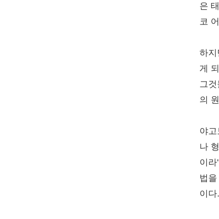
은 
코 
하지
게 
그것
의 
야고
나 
이라
법을
이다