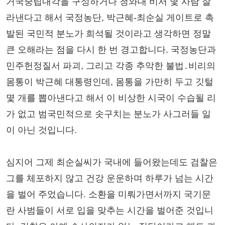
거국중립내각을 구성하거나 청와대 비서 몇 사람 잘
라낸다고 해서 국정농단, 박근혜-최순실 게이트로 촉
발된 국민적 분노가 희석될 것이라고 생각하면 정말
큰 오해라는 점을 다시 한 번 경고합니다. 국정농단과
민주헌정질서 파괴, 그리고 각종 추악한 불법․비리의
몸통이 박근혜 대통령인데, 몸통을 가만히 두고 깃털
몇 개를 뽑아낸다고 해서 이 비상한 시국이 수습될 리
가 없고 범국민적으로 솟구치는 분노가 사그러들 일
이 아닌 것입니다.
심지어 그제 최순실씨가 국내에 들어왔는데도 검찰은
그를 체포하지 않고 건강 운운하며 하루가 넘는 시간
을 벌어 주었습니다. 소환을 미뤄가면서까지 국기문
란 사범들이 서로 입을 맞추는 시간을 벌어준 것입니