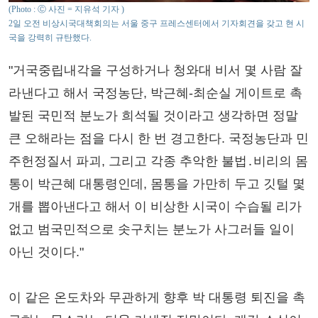
(Photo : Ⓒ 사진 = 지유석 기자 )
2일 오전 비상시국대책회의는 서울 중구 프레스센터에서 기자회견을 갖고 현 시
국을 강력히 규탄했다.
"거국중립내각을 구성하거나 청와대 비서 몇 사람 잘
라낸다고 해서 국정농단, 박근혜-최순실 게이트로 촉
발된 국민적 분노가 희석될 것이라고 생각하면 정말
큰 오해라는 점을 다시 한 번 경고한다. 국정농단과 민
주헌정질서 파괴, 그리고 각종 추악한 불법․비리의 몸
통이 박근혜 대통령인데, 몸통을 가만히 두고 깃털 몇
개를 뽑아낸다고 해서 이 비상한 시국이 수습될 리가
없고 범국민적으로 솟구치는 분노가 사그러들 일이
아닌 것이다."
이 같은 온도차와 무관하게 향후 박 대통령 퇴진을 촉