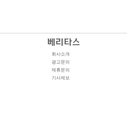
회사소개
광고문의
제휴문의
기사제보
개인정보취급방침
주소1: 서울시 종로구 대학로 19, 기독교회관 1012A호 인
터넷신문등록번호 : 서울 아00701 | 등록일 : 2008.11.12 |
제호 : 베리타스 | 발행인-편집인: 김진한 | 청소년보호책임