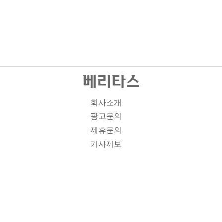
회사소개
광고문의
제휴문의
기사제보
개인정보취급방침
주소1: 서울시 종로구 대학로 19, 기독교회관 1012A호 인
터넷신문등록번호 : 서울 아00701 | 등록일 : 2008.11.12 |