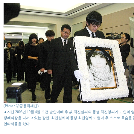
(Photo : ⓒ공동취재단)
▲지난 2008년 10월 4일 오전 발인예배 후 故 최진실씨의 동생 최진영씨가 고인의 
장례식장을 나서고 있는 장면. 최진실씨의 동생 최진영씨도 얼마 후 스스로 목숨을
안타까움을 샀다.