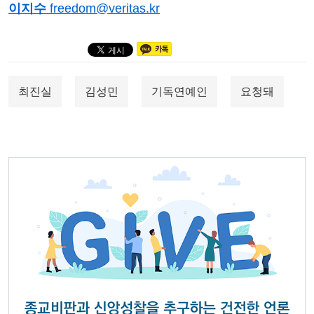
이지수
freedom@veritas.kr
최진실
김성민
기독연예인
요청돼