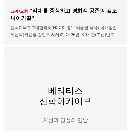
"적대를 종식하고 평화적 공존의 길로
교계/교회
나아가길"
한국기독교교회협의회(NCCK, 총무 박승렬 목사) 화해통일
위원회(위원장 김현호 사제)가 2026년 '8.15 한(조선)반도 ...
베리타스
신학아카이브
지성과 영성의 만남