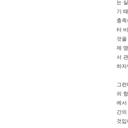
는 
기 
충족
터 
것을
제 
서 
하자
그런
의 
에서
간의
것입