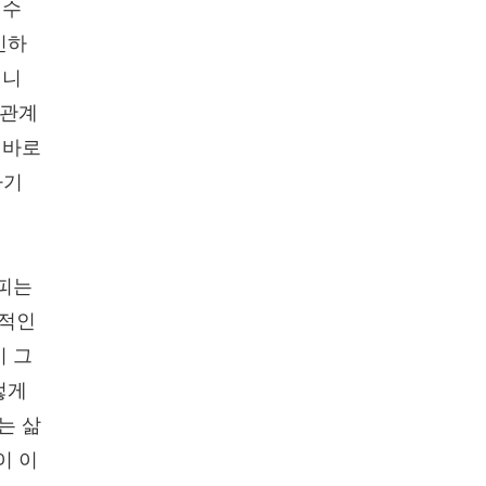
 수
인하
입니
 관계
 바로
나기
살피는
수적인
미 그
렇게
는 삶
이 이