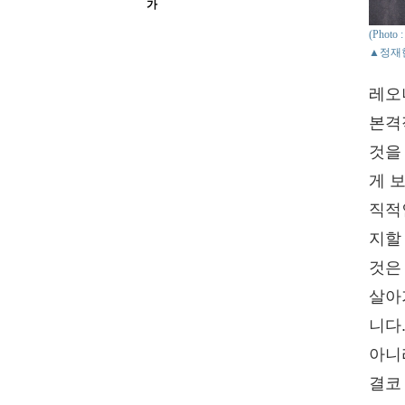
가
(Phot
▲정재현
레오나
본격
것을
게 
직적
지할
것은
살아
니다
아니
결코