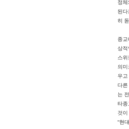
정체
된다
히 
종교
상적
스위
의미
우고
다른
는 
타종
것이
"현