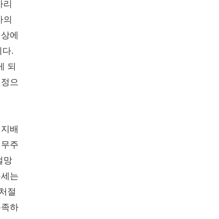
가리
자의
위상에
다.
게 되
절정으
 지배
허무주
절망
근세는
 처절
충족하