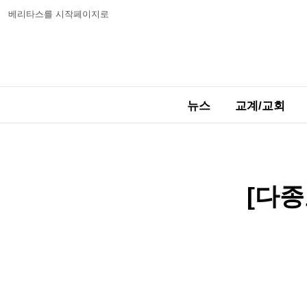
베리타스를 시작페이지로
뉴스
교계/교회
[다종