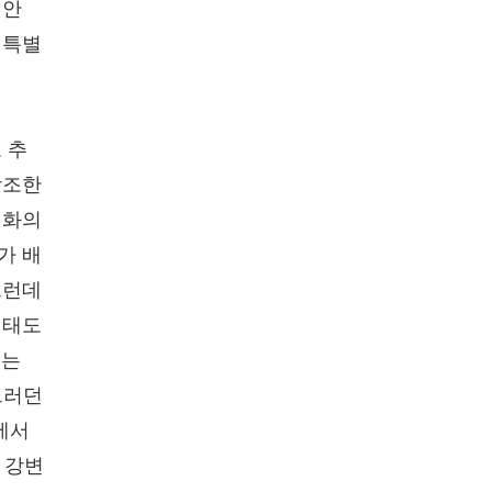
 안
 특별
 추
강조한
대화의
가 배
그런데
 태도
세는
그러던
에서
 강변