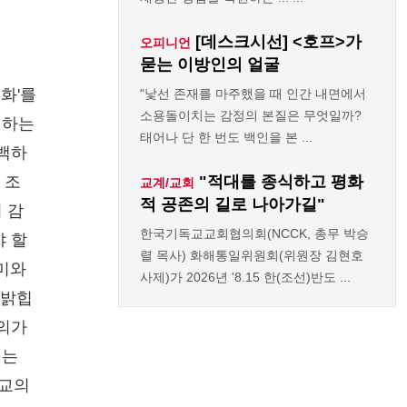
[데스크시선] <호프>가
오피니언
묻는 이방인의 얼굴
대화'를
"낯선 존재를 마주했을 때 인간 내면에서
소용돌이치는 감정의 본질은 무엇일까?
시하는
태어나 단 한 번도 백인을 본 ...
명백하
 조
"적대를 종식하고 평화
교계/교회
적 공존의 길로 나아가길"
 감
한국기독교교회협의회(NCCK, 총무 박승
야 할
렬 목사) 화해통일위원회(위원장 김현호
의미와
사제)가 2026년 '8.15 한(조선)반도 ...
 밝힙
정의가
계는
종교의