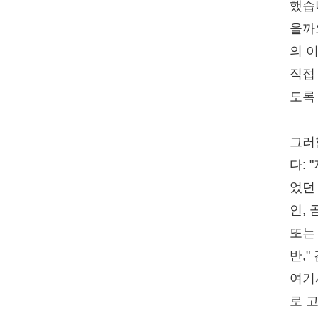
했습
을까
의 
직접
도록
그러
다:
었던
인, 
또는
반,"
여기
로 