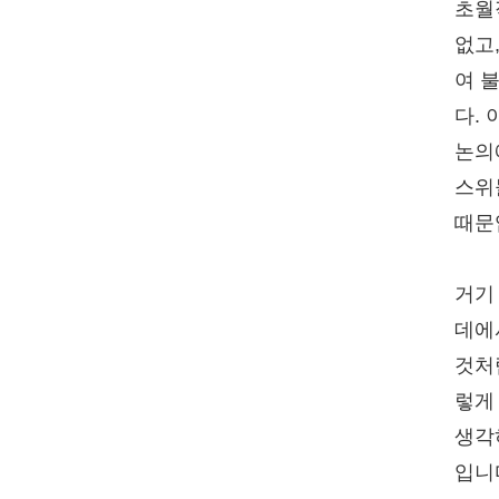
초월
없고
여 
다.
논의
스위
때문
거기
데에
것처
렇게
생각
입니