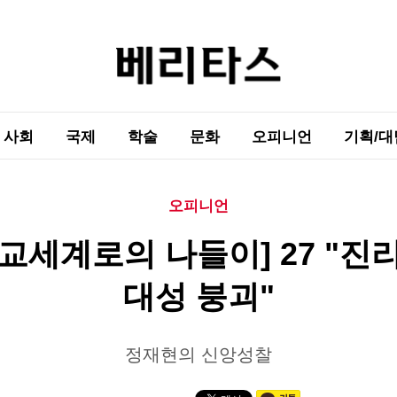
사회
국제
학술
문화
오피니언
기획/대
오피니언
교세계로의 나들이] 27 "진
대성 붕괴"
정재현의 신앙성찰