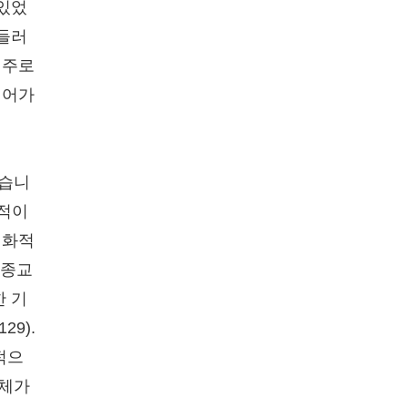
 있었
위들러
 주로
엮어가
었습니
타적이
대화적
"종교
한 기
29).
적으
실체가