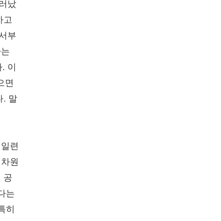
드러났
하고
에서부
다는
. 이
으면
. 말
 일련
 차원
 공
한다는
 특히