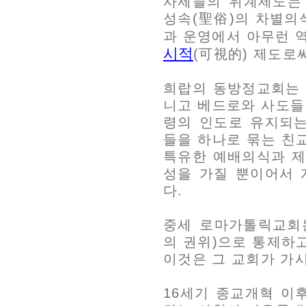
사제들의 위계제도는
성속(聖俗)의 차별의
과 운영에서 아무런 역
시적
(可視的) 제도로
희랍의 동방정교회는 
니고 베드로와 사도들
령의 인도로 유지되
들을 하나로 묶는 친
특유한 예배의식과 제
성을 가질 뿐이어서
다.
중세 로마가톨릭교회
의 권위)으로 통제하
이것은 그 교회가 가
16세기 종교개혁 이