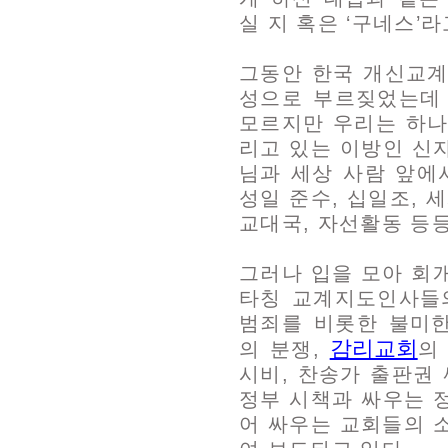
실 지 혹은 ‘구네스’라
그동안 한국 개신교계
성으로 부르짖었는데
모르지만 우리는 하나
리고 있는 이방인 신
님과 세상 사람 앞에
성일 준수, 십일조, 
교대국, 자선활동 등등
그러나 입을 모아 회
타칭 교계지도인사들
범죄를 비롯한 불미
감리교회
의 분쟁,
시비, 찬송가 출판권
정부 시책과 싸우는 
어 싸우는 교회들의 