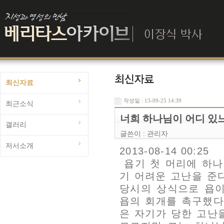
최신자료
작성일 : 13-09-25 14:39
최근소식
너희 하나님이 어디 있느
갤러리
글쓴이 :
관리자
저서소개
2013-08-14 00:25
욥기 첫 머리에 하나
기 어려운 고난을 준
당시의 상식으로 욥
욥의 회개를 촉구했다
은 자기가 당한 고난