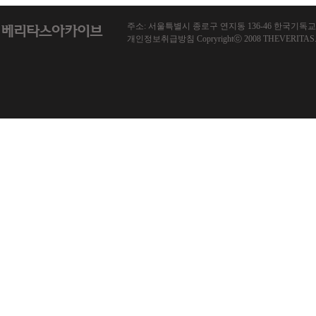
주소: 서울특별시 종로구 연지동 136-46 한국기독교회관 1013호
개인정보취급방침 Copryrightⓒ 2008 THEVERITAS.co.