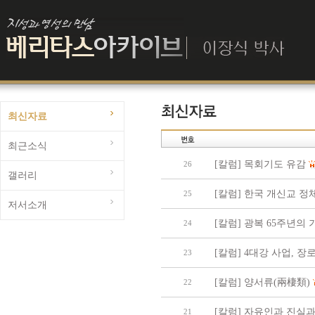
최신자료
최근소식
[칼럼] 목회기도 유감
26
갤러리
[칼럼] 한국 개신교 
25
저서소개
[칼럼] 광복 65주년의 
24
[칼럼] 4대강 사업, 
23
[칼럼] 양서류(兩棲類)
22
[칼럼] 자유인과 진실과
21